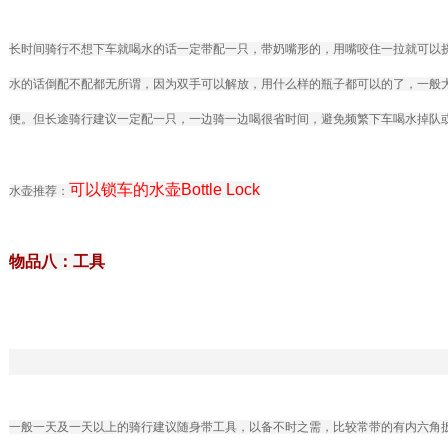
长时间骑行不想下车就喝水的话一定带配一只，带奶嘴形的，用嘴咬住一拉就可以
水的话倒配不配都无所谓，因为双手可以解放，用什么样的瓶子都可以的了，一般
便。但长途骑行建议一定配一只，一边骑一边喝很省时间，避免频繁下车喝水掉队
可以锁车的水壶Bottle Lock
水壶推荐：
物品八：工具
一般一天及一天以上的骑行建议随身带工具，以备不时之需，比较常带的有内六角