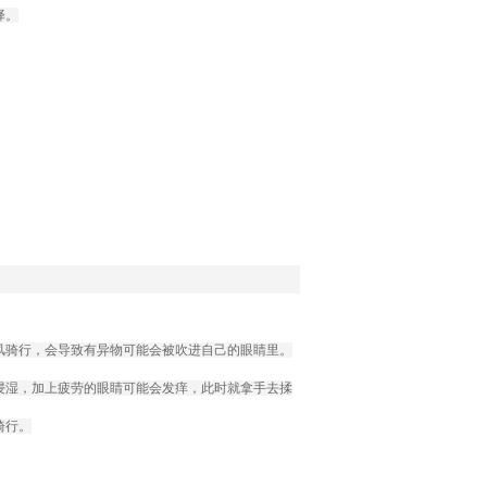
择。
风骑行，会导致有异物可能会被吹进自己的眼睛里。
浸湿，加上疲劳的眼睛可能会发痒，此时就拿手去揉
骑行。