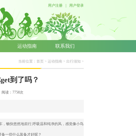
用户注册
|
用户登录
运动指南
联系我们
当前位置：
首页
>
运动指南
>
出行须知
>
get到了吗？
络 阅读：
7758
次
车，畅快悠然地前行,呼吸温和纯净的风，感觉像小鸟
要备一些什么装备才好呢？