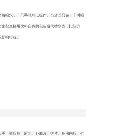
挤着喝水，一只手就可以操作。当然若只在下车时喝
大家都直接用饮料自身的包装瓶代替水壶，比较方
或影响行程。
扳手、撬胎棒、胶水、补胎片、搓片、备用内胎、链