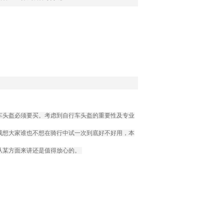
车头盔必须要买。考虑到自行车头盔的重要性及专业
我想大家谁也不想在骑行中试一次到底好不好用，本
从某方面来讲还是值得放心的。