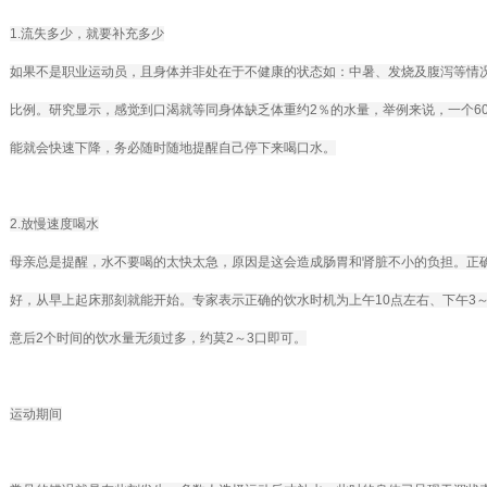
1.流失多少，就要补充多少
如果不是职业运动员，且身体并非处在于不健康的状态如：中暑、发烧及腹泻等情
比例。研究显示，感觉到口渴就等同身体缺乏体重约2％的水量，举例来说，一个60
能就会快速下降，务必随时随地提醒自己停下来喝口水。
2.放慢速度喝水
母亲总是提醒，水不要喝的太快太急，原因是这会造成肠胃和肾脏不小的负担。正
好，从早上起床那刻就能开始。专家表示正确的饮水时机为上午10点左右、下午3
意后2个时间的饮水量无须过多，约莫2～3口即可。
运动期间