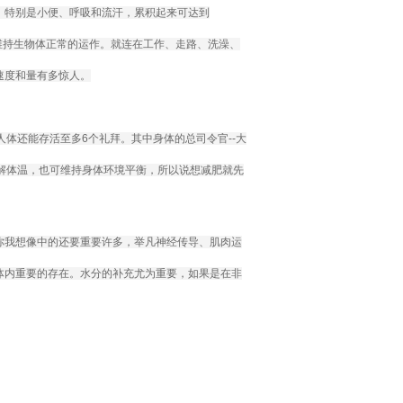
，特别是小便、呼吸和流汗，累积起来可达到
才能维持生物体正常的运作。就连在工作、走路、洗澡、
速度和量有多惊人。
体还能存活至多6个礼拜。其中身体的总司令官--大
解体温，也可维持身体环境平衡，所以说想减肥就先
你我想像中的还要重要许多，举凡神经传导、肌肉运
体内重要的存在。水分的补充尤为重要，如果是在非