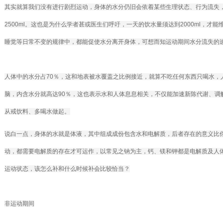
其实就算我们没有进行剧烈运动，身体的水分仍旧会依着某些生理状态、行为流失
2500ml。这也是为什么学者甚或医生们呼吁，一天的饮水量须达到2000ml，
睡觉等日常不变的规律中，都能促使水分离开身体，可想而知运动期间水分流失的
人体中的水分占70％，这和地表被水覆盖之比例接近，就算不吃任何东西只喝水，人
脑，内含水分就高达90％，这也表示水和人体息息相关，不仅能加速新陈代谢、调
从戒饮料、多喝水做起。
说白一点，身体的水就是体液，其中组成成份包含水和电解质，后者存在的意义比
动，都需要电解质的存在才可运作，以常见之钠为主，钙、镁和钾都是电解质及人
运动状态，该怎么补和什么时候补会比较恰当？
非运动期间