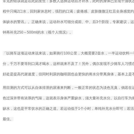
常见的错误就是在此刻发生：多数人选择运动后才补水，此时的身体已呈现干涸状态
程中只喝2口水，回到家休息时，强烈的口渴；疲倦感、皮肤微微泛红且全身感觉
体缺水的警讯」。正确来说，运动补水可细分成前、中、后3个阶段，专家建议，运动前
钟再补充250～500ml的水（视个人情况）。
「以骑车这项运动来说来说，如果骑行100公里，大概需要2壶水，一半运动饮料一
分，千万不要等到口渴才喝水，这样就来不及了！另外，偶尔发现不少骑车人习惯
好处是提高代谢速度，但同时利尿的咖啡因也会更快的将水分带离身体，基本上是
用目测的方式可以从自体排泄的尿液来判断，一般正常的状态为淡色无臭，倘若在
色过深并带有浓厚的气味，这就表示身体严重缺水，须大量补充水分。以自行车为
缺水，这也是平常饮水的正确之道。若运动低于1个小时，单纯补充水分即可；若活
最佳。