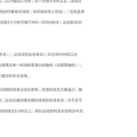
。以小编自己为例，头一次骑车40K左右，这段过
灼热的印象相当深刻，有经验的友人告知，「这就是身
2个小时可喝下400～500ml的水；运动前30分
半水」。运动员也会在每10～15分钟内补给口水
在骑乘后来一杯浓醇香满分的咖啡（仅限黑咖啡），
不建议的补水选项。
运动期间或者运动后发现，排泄的状态大量减少、颜
例，运动后最好喝水喝到排泄的色泽变淡，才不至于
动持续达1小时以上，则以运动饮料及水份同步补充