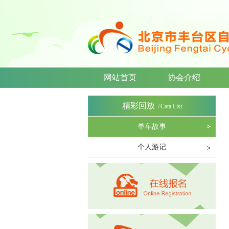
网站首页
协会介绍
精彩回放
/
Cata List
单车故事
个人游记