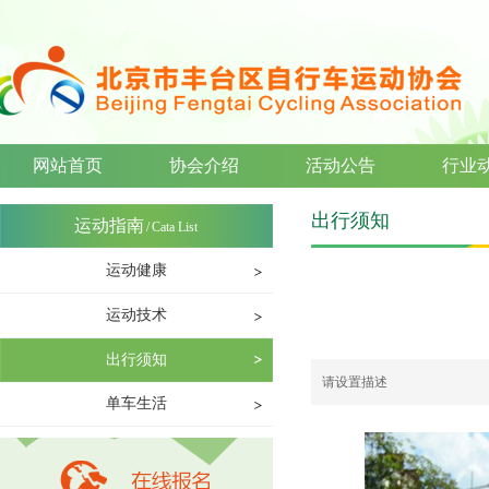
网站首页
协会介绍
活动公告
行业
出行须知
运动指南
/
Cata List
运动健康
运动技术
出行须知
请设置描述
单车生活