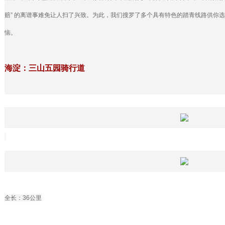
赔” 的离谱事难免让人扫了兴致。为此，我们搜罗了多个具有特色的踏青线路供你
恼。
海淀：三山五园骑行道
全长：36公里