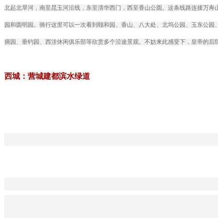
北起北旱河，南至昆玉河沿线，东至清华西门，西至香山公圆。这条线路连接万寿
园和圆明园。骑行这里可以一次看到颐和园、香山、八大处、北坞公园、玉东公园
摘园、垂钓园、西洼休闲俱乐部等欣赏多个沿途景观。不妨来此感受下，皇帝的后
西城：营城建都滨水绿道