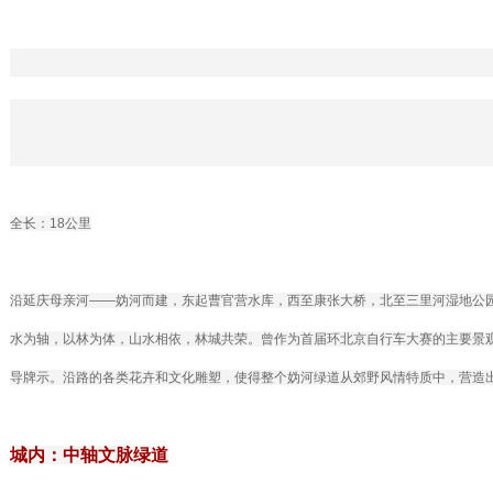
全长：18公里
沿延庆母亲河——妫河而建，东起曹官营水库，西至康张大桥，北至三里河湿地公
水为轴，以林为体，山水相依，林城共荣。曾作为首届环北京自行车大赛的主要景
导牌示。沿路的各类花卉和文化雕塑，使得整个妫河绿道从郊野风情特质中，营造
城内：中轴文脉绿道