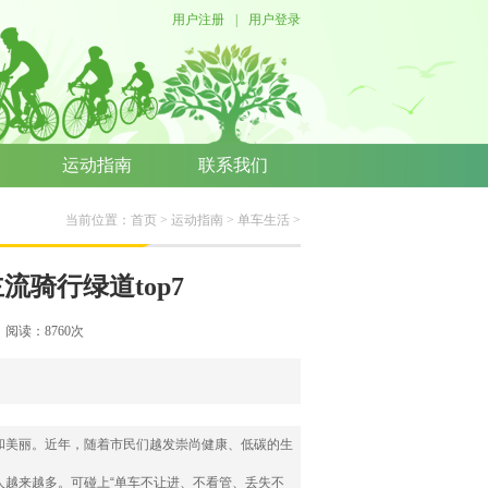
用户注册
|
用户登录
运动指南
联系我们
当前位置：
首页
>
运动指南
>
单车生活
>
骑行绿道top7
络 阅读：
8760
次
和美丽。近年，随着市民们越发崇尚健康、低碳的生
越来越多。可碰上“单车不让进、不看管、丢失不