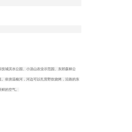
科技城滨水公园、小汤山农业示范园、东郊森林公
道。依傍温榆河，河边可以扎营野炊烧烤，沿路的东
新鲜的空气。