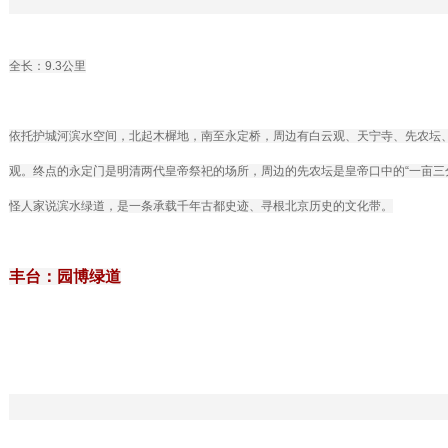
全长：9.3公里
依托护城河滨水空间，北起木樨地，南至永定桥，周边有白云观、天宁寺、先农坛
观。终点的永定门是明清两代皇帝祭祀的场所，周边的先农坛是皇帝口中的“一亩三
怪人家说滨水绿道，是一条承载千年古都史迹、寻根北京历史的文化带。
丰台：园博绿道