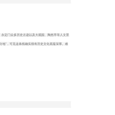
、永定门众多历史古迹以及大观园、陶然亭等人文景
分地”，可见这条线确实很有历史文化底蕴深厚。难