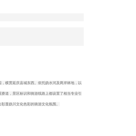
园，横贯延庆县城东西。依托妫水河及两岸林地，以
观赛道，景区标识和骑游线路上都设置了相当专业引
出彰显妫川文化色彩的骑游文化氛围。