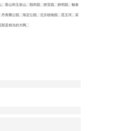
山、香山和玉泉山、颐和园、静宜园、静明园、畅春
、丹青圃公园、海淀公园、北京植物园、昆玉河、采
院那是相当的大啊。