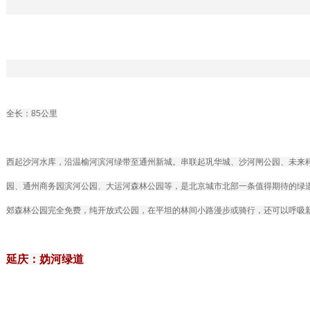
全长：85公里
西起沙河水库，沿温榆河滨河绿带至通州新城。串联起巩华城、沙河闸公园、未来
园、通州商务园滨河公园、大运河森林公园等，是北京城市北部一条值得期待的绿
郊森林公园完全免费，纯开放式公园，在平坦的林间小路漫步或骑行，还可以呼吸
延庆：妫河绿道