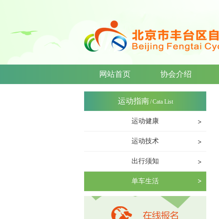
网站首页
协会介绍
运动指南
/
Cata List
运动健康
运动技术
出行须知
单车生活